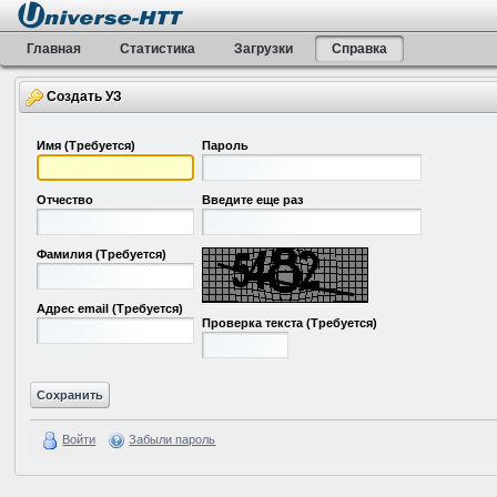
Главная
Статистика
Загрузки
Справка
Создать УЗ
Имя
(Требуется)
Пароль
Отчество
Введите еще раз
Фамилия
(Требуется)
Адрес email
(Требуется)
Проверка текста
(Требуется)
Войти
Забыли пароль