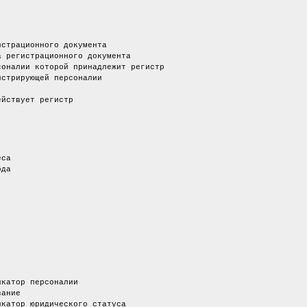
онного документа
страционного документа
 которой принадлежит регистр
рующей персоналии
твует регистр
са
ода
рсоналии
ие
дического статуса