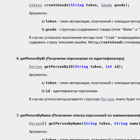
Status
createGoods(
String
token,
Goods
goods);
Аргументы:
а)
token
- токен авторизации, полученный с помощью мето
б)
goods
- структура создаваемого товара (поля
"Name"
и
В случае успешного выполнения метода поле
"Code"
возвращаемо
содержать строку описания ошибки. Метод
createGoods
сгенериру
6
.
getPersonByID (Получение персоналии по идентификатору)
Person
getPersonByID(
String
token,
int
id);
Аргументы:
а)
token
- токен авторизации, полученный с помощью мето
б)
id
- идентификатор персоналии.
В случае успеха метод возвратит структуру
Person
, иначе будет c
7
.
getPersonByName (Получение списка персоналий по наименованию
Person
[] getPersonByName(
String
token,
String
name
Аргументы:
а)
token
- токен авторизации, полученный с помощью мето