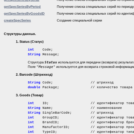
getSpecSeriesByPeriod
Получение списка специальных серий по период
getSpecSeriesByGoodsID
Получение списка специальных серий по иденти
createSpecSeries
Создание специальной серии
Структуры
данных
.
1.
Status (Статус)
int
Code;
String
Message;
Структура
Status
используется для передачи (возврата) результа
Поле
"Message"
используется для возврата строковой информации,
2. Barcode
(Штрихкод)
String
Code; // штрихкод
double
Package; // количество товара ассоци
3.
Goods (Товар)
int
ID; // идентификатор това
String
Name; // наименование
String
SingleBarCode; // штрихкод
int
GroupID; // идентификатор товарно
int
BrandID; // идентификатор брен
int
ManufactorID; // идентификатор произ
int
TypeID; // идентификатор тип