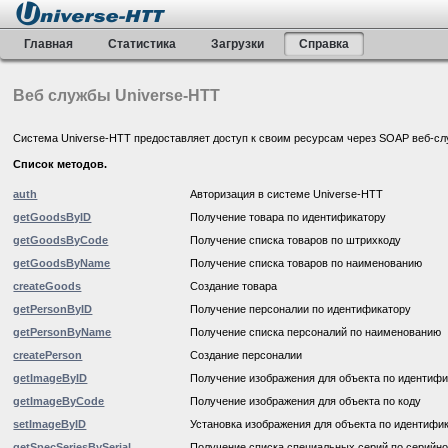
Главная
Статистика
Загрузки
Справка
Веб службы Universe-HTT
Система Universe-HTT предоставляет доступ к своим ресурсам через SOAP веб-служб
Список методов.
auth
Авторизация в системе Universe-HTT
getGoodsByID
Получение товара по идентификатору
getGoodsByCode
Получение списка товаров по штрихкоду
getGoodsByName
Получение списка товаров по наименованию
createGoods
Создание товара
getPersonByID
Получение персоналии по идентификатору
getPersonByName
Получение списка персоналий по наименованию
createPerson
Создание персоналии
getImageByID
Получение изображения для объекта по идентиф
getImageByCode
Получение изображения для объекта по коду
setImageByID
Установка изображения для объекта по идентифи
getSpecSeriesBySerial
Получение списка специальных серий по серийн