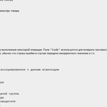
у
фикатору товара
та выполнения некоторой операции. Поле
"Code"
используется для возврата числового
 обычно это строка ошибки в случае передачи некорректного значения и т.п.
ированное с данным штрихкодом
ра
й группы
да
водителя
а