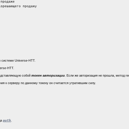
родаже
ешающего продажу
в системе Universe-HTT.
erse-HTT.
редставляющую собой
токен авторизации
. Если же авторизация не прошла, метод г
ия к серверу по данному токену он считается утратившим силу.
да
auth
.