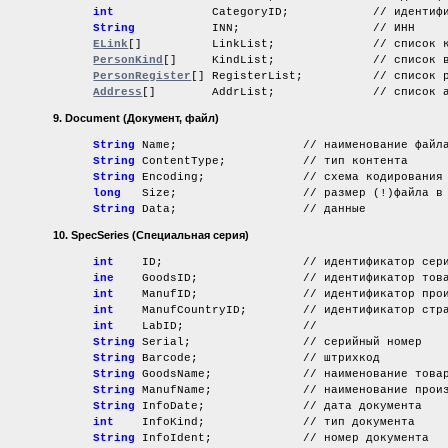
int
CategoryID; // идентификатор
String
INN; // ИНН
ELink
[]
LinkList; // список конт
PersonKind
[]
KindList; // список видов
PersonRegister
[] RegisterList; // список рег
Address
[] AddrList; // список адр
9. Document
(Документ, файл)
String
Name; // наименование файл
String
ContentType; // тип контента
String
Encoding; // схема кодирования (
long
Size; // размер
(!)
файла
в 
String
Data; // данные
10. SpecSeries
(Специальная серия)
int
ID; // идентификатор сери
inе
GoodsID; // идентификатор това
int
ManufID; // идентификатор произв
int
ManufCountryID; // идентификатор страны
int
LabID; //
String
Serial; // серийный номер
String
Barcode; // штрихкод
String
GoodsName; // наименование товар
String
ManufName; // наименование произв
String
InfoDate; // дата документа
int
InfoKind; // тип документа
String
InfoIdent; // номер документа