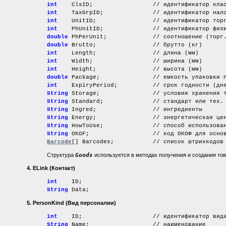
int
ClsID; // идентификатор клас
int
TaxGrpID; // идентификатор налогов
int
UnitID; // идентификатор торгово
int
PhUnitID; // идентификатор физичес
double
PhPerUnit; // соотношение (торг. ед
double
Brutto; // брутто (кг)
int
Length; // длина (мм)
int
Width; // ширина (мм)
int
Height; // высота (мм)
double
Package; // емкость упаковки по
int
ExpiryPeriod; // срок годности (дне
String
Storage; // условия хранения то
String
Standard; // стандарт или тех. усло
String
Ingred; // ингредиенты
String
Energy; // энергетическая ценн
String
HowToUse; // способ использования 
String
OKOF; // код ОКОФ для основных
Barcode
[] Barcodes; // список штрихкодов
Структура
Goods
используется в методах получения и создания тов
4. ELink
(Контакт)
int
ID;
String
Data;
5. PersonKind
(Вид персоналии)
int
ID; // идентификатор вида пер
String
Name; // наименование