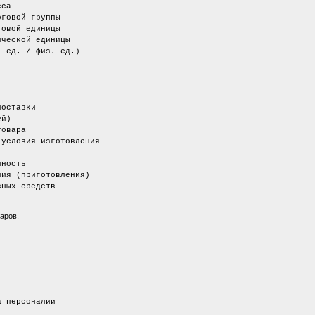
са
ой группы
й единицы
кой единицы
. / физ. ед.)
ставки
й)
вара
вия изготовления
ость
(приготовления)
 средств
аров.
соналии