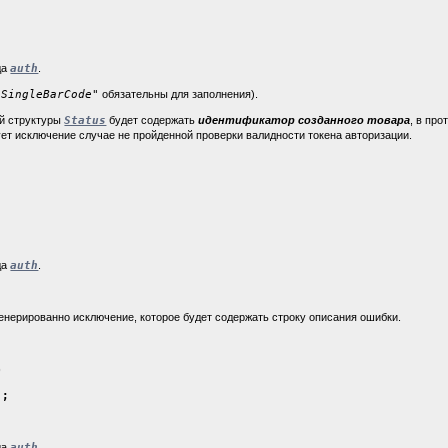
да
auth
.
"SingleBarCode"
обязательны для заполнения).
й структуры
Status
будет содержать
идентификатор созданного товара
, в пр
ет исключение случае не пройденной проверки валидности токена авторизации.
да
auth
.
генерированно исключение, которое будет содержать строку описания ошибки.
)
);
да
auth
.