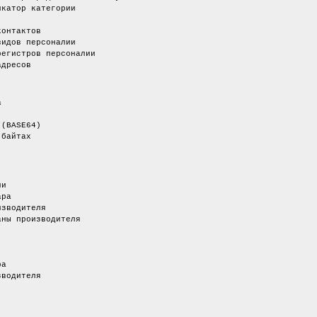
 категории
актов
 персоналии
истров персоналии
есов
а
BASE64)
байтах
и
ра
одителя
 производителя
а
одителя