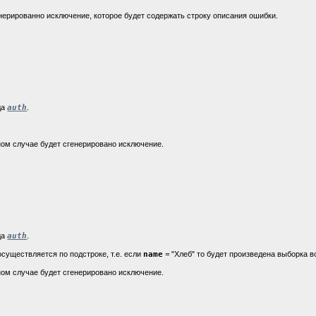
енерированно исключение, которое будет содержать строку описания ошибки.
да
auth
.
вном случае будет сгенерировано исключение.
да
auth
.
существляется по подстроке, т.е. если
name
=
"Хлеб" то будет произведена выборка в
вном случае будет сгенерировано исключение.