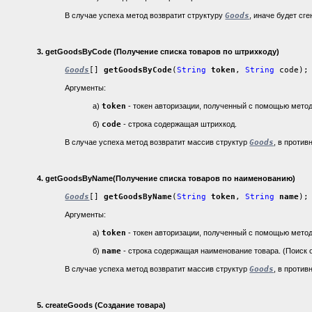
В случае успеха метод возвратит структуру
Goods
, иначе будет cг
3.
getGoodsByCode (Получение списка товаров по штрихкоду)
Goods
[]
getGoodsByCode
(
String
token
,
String
code);
Аргументы:
а)
token
- токен авторизации, полученный с помощью мето
б)
code
- строка содержащая штрихкод.
В случае успеха метод возвратит массив структур
Goods
, в проти
4.
getGoodsByName(Получение списка товаров по наименованию)
Goods
[]
getGoodsByName
(
String
token
,
String
name
);
Аргументы:
а)
token
- токен авторизации, полученный с помощью мето
б)
name
- строка содержащая наименование товара. (Поиск о
В случае успеха метод возвратит массив структур
Goods
, в проти
5.
createGoods (Создание товара)