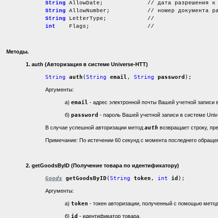
String
AllowDate; // дата разрешения к п
String
AllowNumber; // номер документа разр
String
LetterType; //
int
Flags; //
Методы
.
1. auth (Авторизация в системе Universe-HTT
)
String
auth
(
String
email
,
String
password
);
Аргументы:
а)
email
- адрес электронной почты Вашей учетной записи 
б)
password
- пароль Вашей учетной записи в системе Univ
В случае успешной авторизации метод
auth
возвращает строку, п
Примечание: По истечении 60 секунд с момента последнего обращен
2.
getGoodsByID (Получение товара по идентификатору)
Goods
getGoodsByID
(
String
token
,
int
id
);
Аргументы:
а)
token
- токен авторизации, полученный с помощью мето
б)
id
- идентификатор товара.