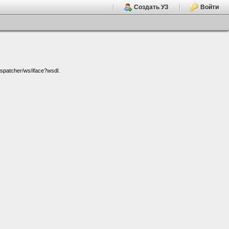
Создать УЗ
Войти
patcher/ws/iface?wsdl.