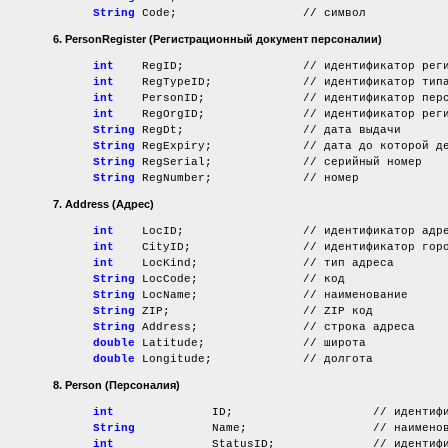
String
Code; // символ
6. PersonRegister
(Регистрационный документ персоналии)
int
RegID; // идентификатор регистраци
int
RegTypeID; // идентификатор типа реги
int
PersonID; // идентификатор персоналии
int
RegOrgID; // идентификатор регистри
String
RegDt; // дата выдачи
String
RegExpiry; // дата до которой дейс
String
RegSerial; // серийный номер
String
RegNumber; // номер
7. Address
(Адрес)
int
LocID; // идентификатор адре
int
CityID; //
идентификатор гор
int
LocKind; // тип адреса
String
LocCode; // код
String
LocName; // наименование
String
ZIP; // ZIP код
String
Address; // строка адреса
double
Latitude; // широта
double
Longitude; // долгота
8. Person
(Персоналия)
int
ID; // идентификатор пе
String
Name; // наименован
int
StatusID; // идентификатор юри