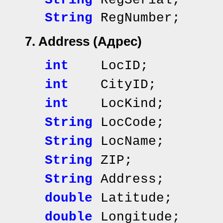
String
RegSerial; 
String
RegNumber
7. Address
(Адрес)
int
LocID; // и
int
CityID
int
LocKind; /
String
LocCode;
String
LocName; /
String
ZIP; //
String
Address; /
double
Latitude;
double
Longitude;