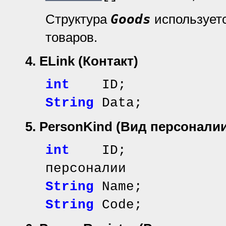
Структура
Goods
используетс
товаров.
4. ELink
(Контакт)
int
ID;
String
Data;
5. PersonKind
(Вид персоналии
int
ID; // иде
персоналии
String
Name; //
String
Code; /