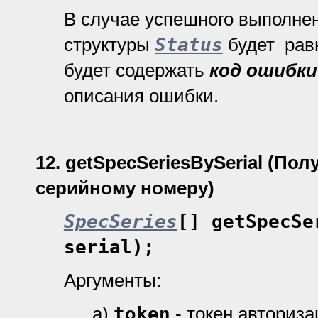
В случае успешного выполне
структуры
Status
будет рав
будет содержать
код ошибки
описания ошибки.
12.
getSpecSeriesBySerial
(Пол
серийному номеру)
SpecSeries
[] getSpecSe
serial);
Аргументы:
а)
token
- токен авториз