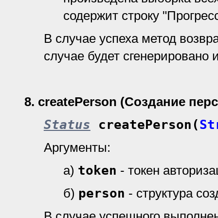
содержит строку "Прогресс
В случае успеха метод возвр
случае будет сгенерировано 
8.
createPerson (Создание пер
Status
createPerson(
St
Аргументы:
а)
token
- токен авториз
б)
person
- структура со
В случае успешного выполне