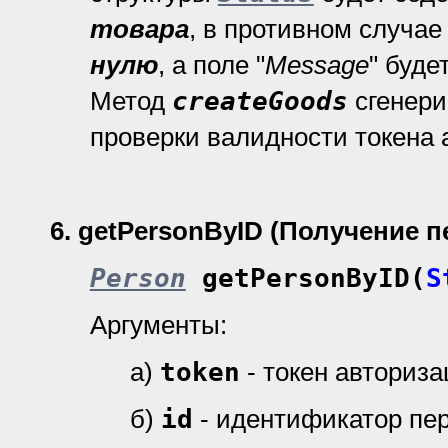
товара
, в противном случа
нулю
, а поле "
Message
" буде
Метод
createGoods
сгенери
проверки валидности токена 
6
.
getPersonByID (Получение 
Person
getPersonByID(
S
Аргументы:
а)
token
- токен авториз
б)
id
- идентификатор пе