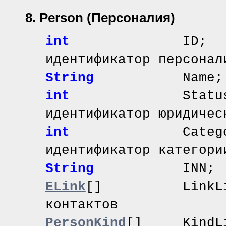
8. Person
(Персоналия)
int
ID
идентификатор персонал
String
Name; /
int
Statu
идентификатор юридичес
int
Catego
идентификатор категори
String
INN;
ELink
[]
LinkLi
контактов
PersonKind
[]
KindLi