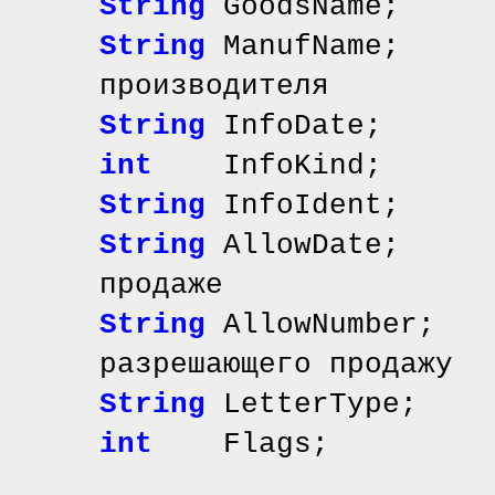
String
GoodsName; 
String
ManufName;
производителя
String
InfoDate; 
int
InfoKind; /
String
InfoIdent; 
String
AllowDate; 
продаже
String
AllowNumber;
разрешающего продажу
String
LetterTy
int
Flags;