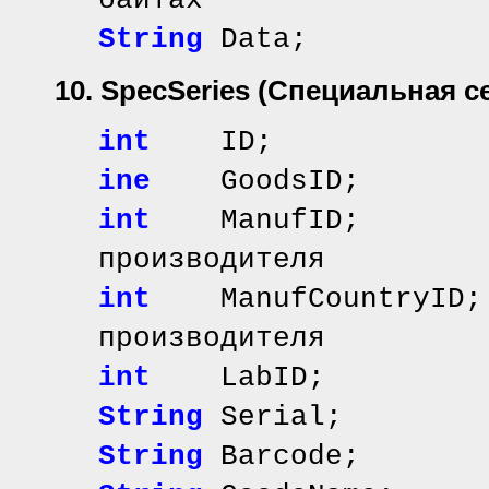
байтах
String
Data; /
10. SpecSeries
(Специальная с
int
ID; // иде
inе
GoodsID; // 
int
ManufID; //
производителя
int
ManufCountryID;
производителя
int
LabID;
String
Serial; /
String
Barcode; 