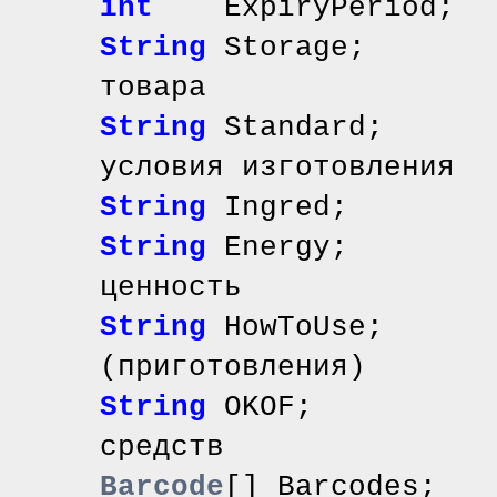
int
ExpiryPeriod; 
String
Storage; /
товара
String
Standard; /
условия изготовления
String
Ingred; /
String
Energy; /
ценность
String
HowToUse; /
(приготовления)
String
OKOF; // к
средств
Barcode
[] Barcodes