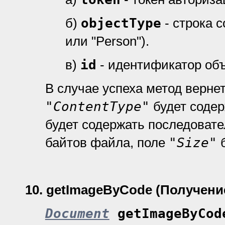
б)
objectType
- строка 
или "Person").
в)
id
- идентификатор объ
В случае успеха метод верне
"ContentType"
будет содер
будет содержать последоват
байтов файла, поле
"Size"
б
10.
getImageByCode (Получени
Document
getImageByCod