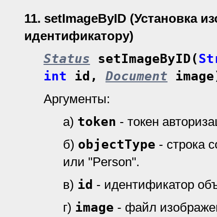
11.
setImageByID (Установка и
идентификатору)
Status
setImageByID(
St
int
id,
Document
image
Аргументы:
а)
token
- токен авториз
б)
objectType
- строка 
или "Person".
в)
id
- идентификатор объ
г)
image
- файл изображе