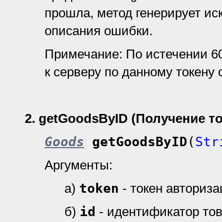
прошла, метод генерирует ис
описания ошибки.
Примечание: По истечении 6
к серверу по данному токену 
2.
getGoodsByID (Получение т
Goods
getGoodsByID
(
Str
Аргументы:
а)
token
- токен авториз
б)
id
- идентификатор тов