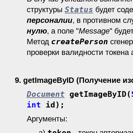
структуры
Status
будет сод
персоналии
, в противном с
нулю
, а поле "
Message
" буде
Метод
createPerson
сгенер
проверки валидности токена 
9.
getImageByID (Получение и
Document
getImageByID(
int
id);
Аргументы:
а)
token
- токен авториз