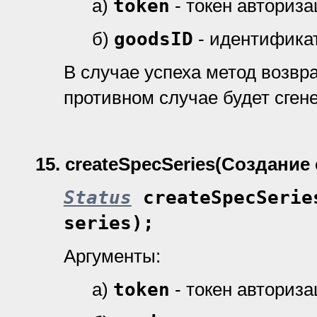
а)
token
- токен авториз
б)
goodsID
- идентификат
В случае успеха метод возвр
противном случае будет сген
15.
createSpecSeries
(Создание
Status
createSpecSerie
series);
Аргументы:
а)
token
- токен авториз