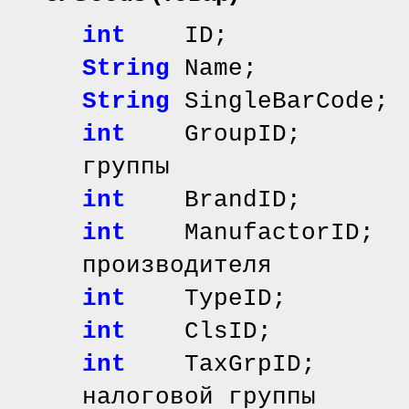
int
ID; // иде
String
Name; //
String
SingleBarCod
int
GroupID; // 
группы
int
BrandID; // 
int
ManufactorID;
производителя
int
TypeID; // 
int
ClsID; // и
int
TaxGrpID; /
налоговой группы