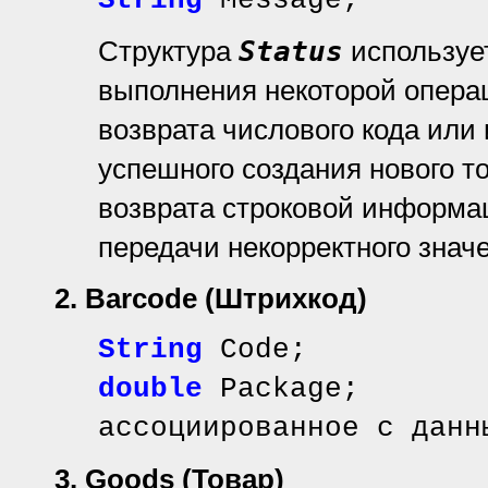
String
Message;
Структура
Status
использует
выполнения некоторой опера
возврата числового кода или
успешного создания нового т
возврата строковой информац
передачи некорректного значе
2. Barcode
(Штрихкод)
String
Code; /
double
Package; /
ассоциированное с данн
3.
Goods (Товар)