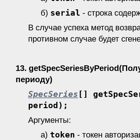
б)
serial
- строка содер
В случае успеха метод возвр
противном случае будет сген
13.
getSpecSeriesByPeriod
(Пол
периоду)
SpecSeries
[] getSpecSe
period);
Аргументы:
а)
token
- токен авториз