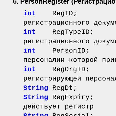
6. PersonRegister
(Регистраци
int
RegID; // 
регистрационного докум
int
RegTypeID; /
регистрационного докум
int
PersonID; /
персоналии которой при
int
RegOrgID; /
регистрирующей персона
String
RegDt; //
String
RegExpiry; 
действует регистр