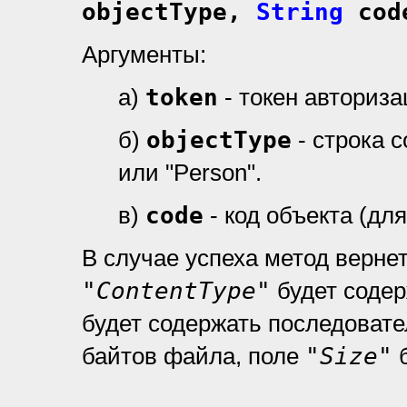
objectType,
String
cod
Аргументы:
а)
token
- токен авториз
б)
objectType
- строка 
или "Person".
в)
code
- код объекта (дл
В случае успеха метод верне
"ContentType"
будет содер
будет содержать последоват
байтов файла, поле
"Size"
б