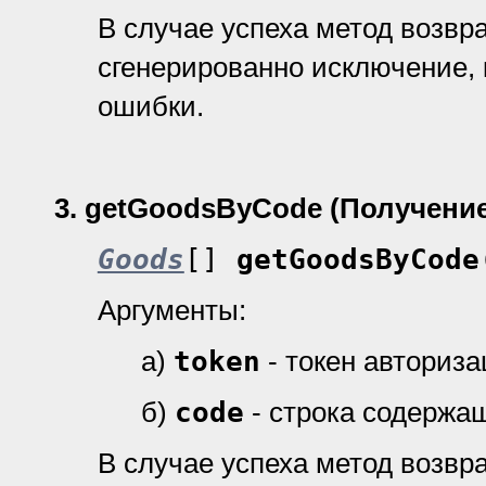
В случае успеха метод возвр
cгенерированно исключение, 
ошибки.
3.
getGoodsByCode (Получение
Goods
[]
getGoodsByCode
Аргументы:
а)
token
- токен авториз
б)
code
- строка содержа
В случае успеха метод возвр