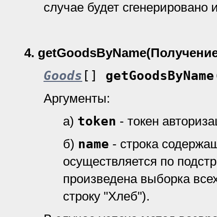
случае будет сгенерировано 
4.
getGoodsByName(Получение
Goods
[]
getGoodsByName
Аргументы:
а)
token
- токен авториз
б)
name
- строка содержа
осуществляется по подстро
произведена выборка все
строку "Хлеб").