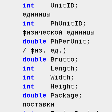
int
UnitID; // и
единицы
int
PhUnitID; /
физической единицы
double
PhPerUnit; /
/ физ. ед.)
double
Brutto; /
int
Length; //
int
Width; //
int
Height; //
double
Package; /
поставки