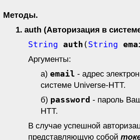
Методы
.
1. auth (Авторизация в систем
String
auth
(
String
ema
Аргументы:
а)
email
- адрес электро
системе Universe-HTT.
б)
password
- пароль Ваш
HTT.
В случае успешной авториза
представляющую собой
ток