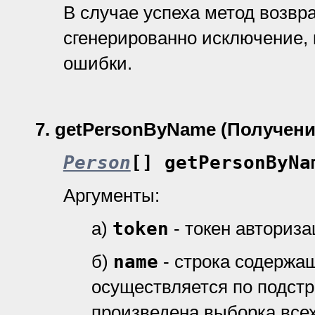
В случае успеха метод возвр
cгенерированно исключение, 
ошибки.
7
.
getPersonByName (Получени
Person
[] getPersonByNa
Аргументы:
а)
token
- токен авториз
б)
name
- строка содержа
осуществляется по подстро
произведена выборка все