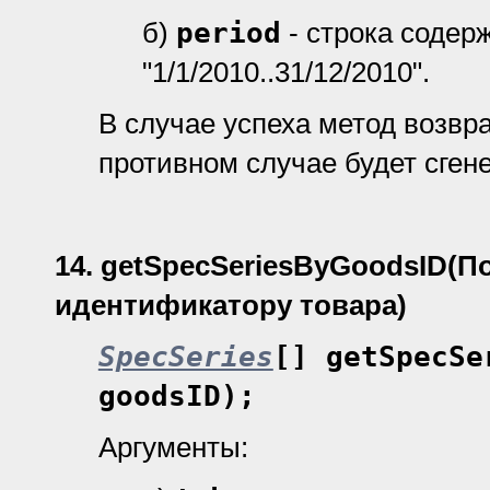
б)
period
- строка содер
"1/1/2010..31/12/2010".
В случае успеха метод возвр
противном случае будет сген
14.
getSpecSeriesByGoodsID
(П
идентификатору товара)
SpecSeries
[] getSpecSe
goodsID);
Аргументы: