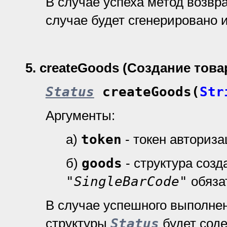
В случае успеха метод возвр
случае будет сгенерировано 
5.
createGoods (Создание това
Status
createGoods(
Str
Аргументы:
а)
token
- токен авториз
б)
goods
- структура созд
"SingleBarCode"
обяза
В случае успешного выполне
структуры
Status
будет сод