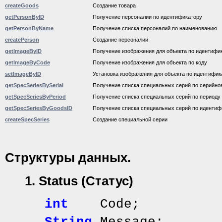
createGoods
Создание товара
getPersonByID
Получение персоналии по идентификатору
getPersonByName
Получение списка персоналий по наименованию
createPerson
Создание персоналии
getImageByID
Получение изображения для объекта по идентифи
getImageByCode
Получение изображения для объекта по коду
setImageByID
Установка изображения для объекта по идентифик
getSpecSeriesBySerial
Получение списка специальных серий по серийно
getSpecSeriesByPeriod
Получение списка специальных серий по периоду
getSpecSeriesByGoodsID
Получение списка специальных серий по идентиф
createSpecSeries
Создание специальной серии
Структуры
данных
.
1.
Status (Статус)
int
Code;