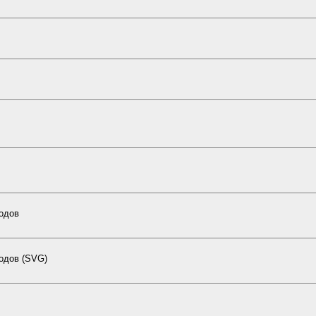
кодов
одов (SVG)