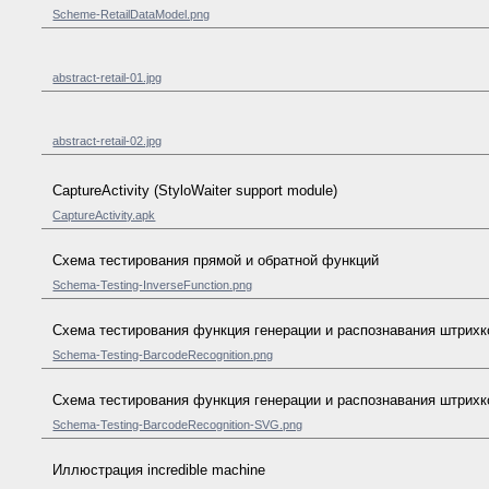
Scheme-RetailDataModel.png
abstract-retail-01.jpg
abstract-retail-02.jpg
CaptureActivity (StyloWaiter support module)
CaptureActivity.apk
Схема тестирования прямой и обратной функций
Schema-Testing-InverseFunction.png
Схема тестирования функция генерации и распознавания штрих
Schema-Testing-BarcodeRecognition.png
Схема тестирования функция генерации и распознавания штрихк
Schema-Testing-BarcodeRecognition-SVG.png
Иллюстрация incredible machine