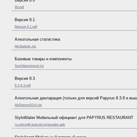
Версия 8.0
80.pdf
Версия 8.1
Версия 8.1.pdf
Алкогольная статистика
AlcStatistic.xls
Базовые товары и компоненты
SuprWareImport.txt
Версия 8.3
8.2-8.3.pdf
Алкогольная декларация (только для версий Papyrus 8.3.8 и выш
AlcReport2014.xls
StyloWaiter Мобильный официант для PAPYRUS RESTAURANT
ru.petroglif.android.stylowaiter.apk